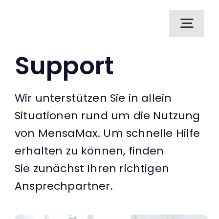
Zum
Inhalt
Toggl
springen
Navig
Support
Lösungen
Wir unterstützen Sie in allein
Erfahrungsberichte
Situationen rund um die Nutzung
von MensaMax. Um schnelle Hilfe
Support
erhalten zu können, finden
Sie zunächst Ihren richtigen
Über Uns
Ansprechpartner.
Kontakt