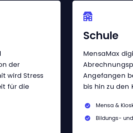
Schule
d
MensaMax digit
on der
Abrechnungspr
t wird Stress
Angefangen be
t für die
bis hin zu de
Mensa & Kios
Bildungs- un